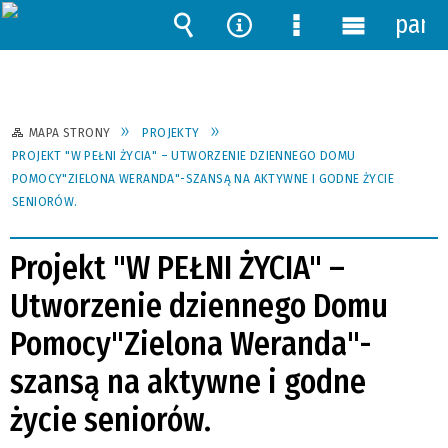
pane
Wyszukiwarka
Narzędzia
Menu
Menu
szczegółowe
główne
MAPA STRONY
PROJEKTY
PROJEKT "W PEŁNI ŻYCIA" – UTWORZENIE DZIENNEGO DOMU
POMOCY"ZIELONA WERANDA"-SZANSĄ NA AKTYWNE I GODNE ŻYCIE
SENIORÓW.
Projekt "W PEŁNI ŻYCIA" –
Utworzenie dziennego Domu
Pomocy"Zielona Weranda"-
szansą na aktywne i godne
życie seniorów.