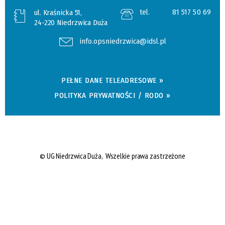
tel.
81 517 50 69
ul. Kraśnicka 51,
24-220 Niedrzwica Duża
info.opsniedrzwica@idsl.pl
PEŁNE DANE TELEADRESOWE »
POLITYKA PRYWATNOŚCI / RODO »
© UG Niedrzwica Duża, Wszelkie prawa zastrzeżone